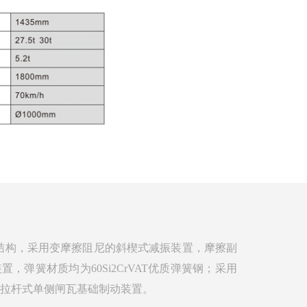
大件结构，采用变摩擦阻尼的斜楔式减振装置，摩擦副
弹簧材质均为60Si2CrVAT优质弹簧钢；采用
采用下拉杆式单侧闸瓦基础制动装置。