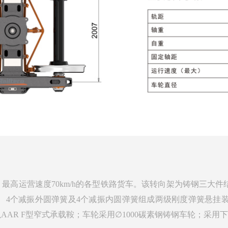
0t、最高运营速度70km/h的各型铁路货车。该转向架为铸钢三
、4个减振外圆弹簧及4个减振内圆弹簧组成两级刚度弹簧悬挂装置，
承，配以AAR F型窄式承载鞍；车轮采用∅1000碳素钢铸钢车轮；