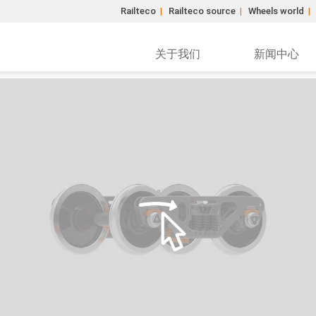
Railteco
|
Railteco source
|
Wheels world
|
关于我们
新闻中心