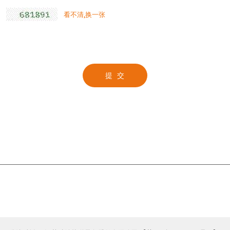
看不清,换一张
提 交