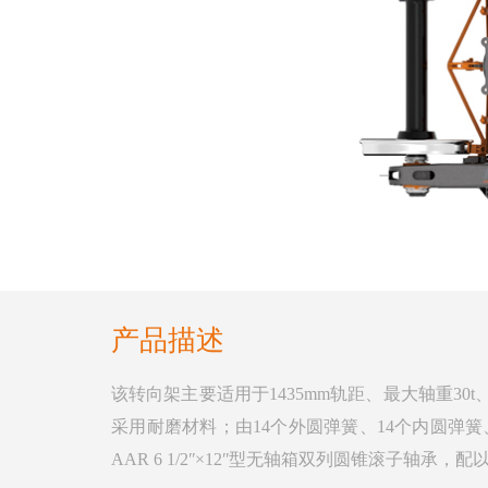
产品描述
该转向架主要适用于1435mm轨距、最大轴重3
采用耐磨材料；由14个外圆弹簧、14个内圆弹簧
AAR 6 1/2ʺ×12ʺ型无轴箱双列圆锥滚子轴